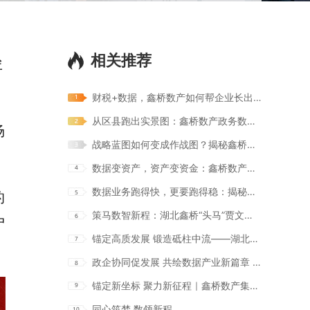
径
相关推荐
财税+数据，鑫桥数产如何帮企业长出“第二曲线”？
从区县跑出实景图：鑫桥数产政务数据服务如何落地？
场
战略蓝图如何变成作战图？揭秘鑫桥数产的运营中枢
数据变资产，资产变资金：鑫桥数产打通数据金融化路径
数据业务跑得快，更要跑得稳：揭秘鑫桥数产的风控底盘
的
策马数智新程：湖北鑫桥“头马”贾文琼的破局之道
户
锚定高质发展 锻造砥柱中流——湖北鑫桥数据产业集团有限公司以体系化战力开启2026新征程
政企协同促发展 共绘数据产业新篇章 | 市大数据集团与西陵区政府莅临鑫桥数产集团宜昌分公司调研交流
锚定新坐标 聚力新征程｜鑫桥数产集团武汉区域2026年战略宣贯暨全员培训会顺利召开
同心筑梦 数领新程