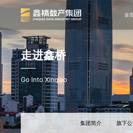
首
走进鑫桥
Go Into Xinqiao
集团简介
旗下公