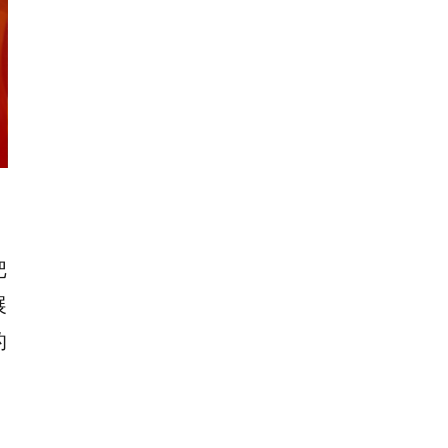
把
展
的