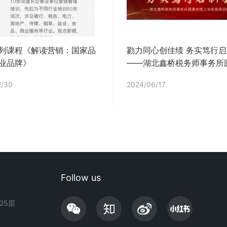
列课程《解读营销：国家品
勠力同心创佳绩 务实笃行
业品牌》
——湖北鑫桥税务师事务所
成上半年各项目标任务
2/30
2024/06/17
Follow us
25层