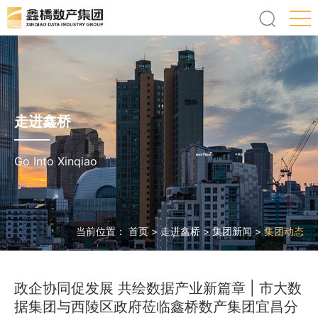
走进鑫桥
Go Into Xinqiao
当前位置：
首页
>
走进鑫桥
>
集团新闻
>
集团动态
政企协同促发展 共绘数据产业新篇章 | 市大数
据集团与西陵区政府莅临鑫桥数产集团宜昌分