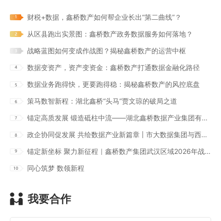
财税+数据，鑫桥数产如何帮企业长出“第二曲线”？
从区县跑出实景图：鑫桥数产政务数据服务如何落地？
战略蓝图如何变成作战图？揭秘鑫桥数产的运营中枢
数据变资产，资产变资金：鑫桥数产打通数据金融化路径
数据业务跑得快，更要跑得稳：揭秘鑫桥数产的风控底盘
策马数智新程：湖北鑫桥“头马”贾文琼的破局之道
锚定高质发展 锻造砥柱中流——湖北鑫桥数据产业集团有限公司以体系化战力开启2026新征程
政企协同促发展 共绘数据产业新篇章 | 市大数据集团与西陵区政府莅临鑫桥数产集团宜昌分公司调研交流
锚定新坐标 聚力新征程｜鑫桥数产集团武汉区域2026年战略宣贯暨全员培训会顺利召开
同心筑梦 数领新程
我要合作